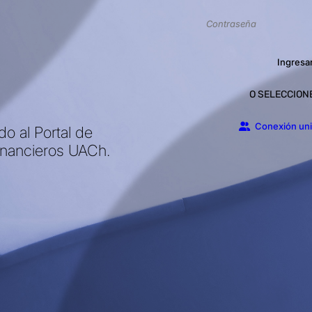
Ingresa
O SELECCION
Conexión un
do al Portal de
inancieros UACh.