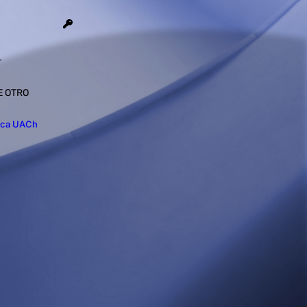
r
E OTRO
ica UACh